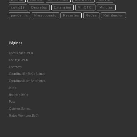
covid19
Decretos
Extension
MinCTCI
Minutas
pandemia
Presupuesto
Recortes
Redes
Retribución
Páginas
Comisiones ReCh
Consejo ReCh
Contacto
Coordinación ReCh Actual
Coordinaciones Anteriores
Inicio
Noticias ReCh
Post
Quiénes Somos
Redes Miembros ReCh