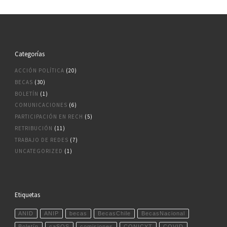
Categorías
ACCIÓN POLÍTICA
(20)
BECAS
(30)
BOLETÍN
(1)
COMUNICACIONES
(6)
PARTICIPACIÓN EN RECH
(5)
RETRIBUCIÓN
(11)
TRABAJO DE REDES
(7)
UNCATEGORIZED
(1)
Etiquetas
ANID
ANIP
becas
BecasChile
BecasNacional
Boletín
caSOS
comisiones
CONICYT
COVID