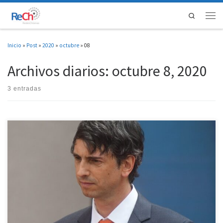
Saltar al contenido
Search
Men
Inicio
»
Post
»
2020
»
octubre
»
08
Archivos diarios:
octubre 8, 2020
3 entradas
Representantes de Redes Chilenas de Investigación (ReCh) y sus orgánicas adscritas,
Asociación Nacional de Investigadores en Postgrado (ANIP), Asociación Red de
Investigadoras (RedI) y Asociación de Investigadores de Artes y Humanidades (AyH),
más el movimiento Ciencia Contra el Recorte, se han reunido con el ministro Andrés
Couve, cabeza de la […]