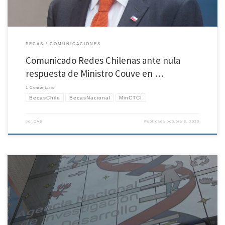
BECAS
COMUNICACIONES
Comunicado Redes Chilenas ante nula
respuesta de Ministro Couve en …
1 Comentario
BecasChile
BecasNacional
MinCTCI
por
CAS
Publicada
octubre 8, 2020
Te presentamos la última versión de la propuesta de Retribución para Becas Chile
diseñada por la Comisión de Retribución ReCh. Link directo para descarga:
https://redeschilenas.cl/wp-content/uploads/2020/10/Propuesta-Retribucion-ReCh-