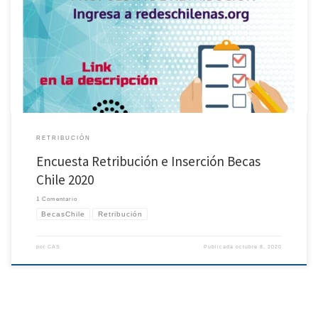
Si eres becari@ Becas Chile o tuviste alguna beca en el extranjero financiada por ANID
(Ex-Conicyt), te invitamos a responder esta ENCUESTA DE RETRIBUCIÓN e
INSERCIÓN BECAS CHILE 2020 y colaborar con Evidencia para mejorar el Programa
Becas Chile.
RETRIBUCIÓN
Encuesta Retribución e Inserción Becas
Chile 2020
1 Comentario
BecasChile
Retribución
por
CAS
Publicada
octubre 8, 2020