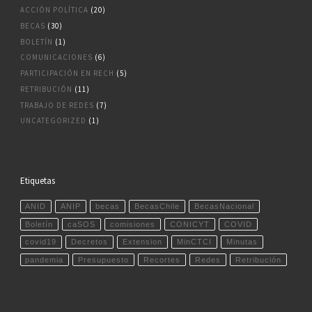
ACCIÓN POLÍTICA
(20)
BECAS
(30)
BOLETÍN
(1)
COMUNICACIONES
(6)
PARTICIPACIÓN EN RECH
(5)
RETRIBUCIÓN
(11)
TRABAJO DE REDES
(7)
UNCATEGORIZED
(1)
Etiquetas
ANID
ANIP
becas
BecasChile
BecasNacional
Boletín
caSOS
comisiones
CONICYT
COVID
covid19
Decretos
Extension
MinCTCI
Minutas
pandemia
Presupuesto
Recortes
Redes
Retribución