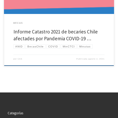
BECAS
Informe Catastro 2021 de becaries Chile
afectades por Pandemia COVID-19 …
ANID
BecasChile
COVID
MinCTCI
Minutas
por
CAS
Publicada
agosto 2, 2021
Categorías