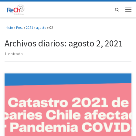
Saltar al contenido
Search
Men
Inicio
»
Post
»
2021
»
agosto
»
02
Archivos diarios:
agosto 2, 2021
1 entrada
Les presentamos 2 infografías y el informe del Catastro 2021 de becaries Chile
afectades por Pandemia COVID-19. Este catastro fue conducido por la Coordinadora
de Becaries Abandonades por Pandemia y la Comisión Becas ReCh hasta el 30 de
Junio de 2021 y presentado a la Dirección de Capital Humano de […]