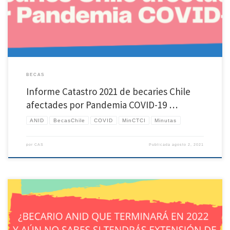
Junio de 2021 y presentado a la Dirección de Capital Humano de […]
BECAS
Informe Catastro 2021 de becaries Chile
afectades por Pandemia COVID-19 …
ANID
BecasChile
COVID
MinCTCI
Minutas
por
CAS
Publicada
agosto 2, 2021