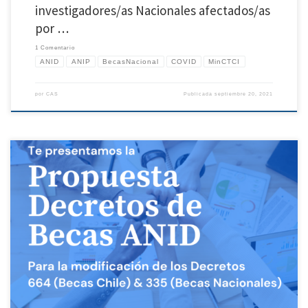
investigadores/as Nacionales afectados/as
por …
1 Comentario
ANID
ANIP
BecasNacional
COVID
MinCTCI
por
CAS
Publicada
septiembre 20, 2021
Les presentamos la propuesta de modificaciones de los decretos que regulan las becas
de estudios de postgrado nacionales (D 335) e Internacionales (D664). Estas
propuestas fueron redactadas por 9 organizaciones de investigadoras/es: la
Asociación Nacional de Investigadores en Postgrado (ANIP), el Consejo de Estudiantes
Investigadores de Postgrado (CEIP), la Asociación […]