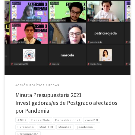
6 de noviembre de 2021 Por medio de la presente minuta, la Asociación Nacional de
Investigadores en Postgrado (ANIP), Redes Chilenas de Investigación (ReCh), el
Consejo de Estudiantes e Investigadores de Postgrado de Chile (CEIP) y el grupo de
Becarios/as Chile Afectados por Pandemia Becas Chile en el Extranjero quieren […]
ACCIÓN POLÍTICA
BECAS
Minuta Presupuestaria 2021
Investigadoras/es de Postgrado afectados
por Pandemia
ANID
BecasChile
BecasNacional
covid19
Extension
MinCTCI
Minutas
pandemia
Presupuesto