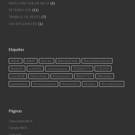
PARTICIPACIÓN EN RECH
(5)
RETRIBUCIÓN
(11)
TRABAJO DE REDES
(7)
UNCATEGORIZED
(1)
Etiquetas
ANID
ANIP
becas
BecasChile
BecasNacional
Boletín
caSOS
comisiones
CONICYT
COVID
covid19
Decretos
Extension
MinCTCI
Minutas
pandemia
Presupuesto
Recortes
Redes
Retribución
Páginas
Comisiones ReCh
Consejo ReCh
Contacto