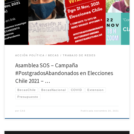
participación. Es fundamental tener todo el apoyo posible especialmente en las
acciones para conseguir las extensiones de Becas por Pandemia para Becas Chile y
Nacionales. 1. Asamblea Postgrados Abandonados por Pandemia: Este sábado 20 de
noviembre a las 11 […]
ACCIÓN POLÍTICA
BECAS
TRABAJO DE REDES
Asamblea SOS – Campaña
#PostgradosAbandonados en Elecciones
Chile 2021 – …
BecasChile
BecasNacional
COVID
Extension
Presupuesto
por
CAS
Publicada
noviembre 20, 2021