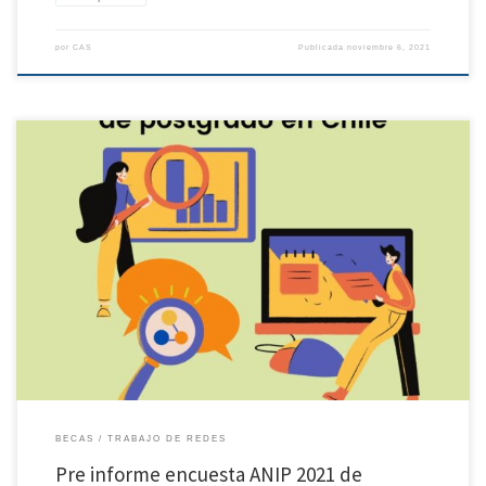
por
CAS
Publicada
noviembre 6, 2021
La Asociación Nacional de Investigadores en Postgrado (ANIP) en colaboración con
CEIP (Consejo de Estudiantes Investigadores de Postgrado) y Redes Chilenas de
Investigación (ReCh), a través de su Comisión Becas, elaboraron esta encuesta con el
fin de obtener información de la situación de Investigadoras/es en formación o
graduadas/os recientemente afectados […]
BECAS
TRABAJO DE REDES
Pre informe encuesta ANIP 2021 de