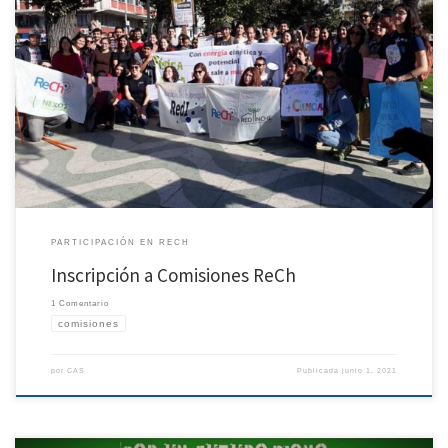
Al interior de Redes Chilenas de Investigación, contamos con una variedad de
comisiones, que tienen distintas tareas, funciones y roles en la orgánica. Para ser
integrante de una de nuestras comisiones te invitamos a afiliarte a una de nuestras
redes socias. Las actuales Comisiones de ReCh corresponden a: Comisión Becas
Comisión Retribución […]
PARTICIPACIÓN EN RECH
Inscripción a Comisiones ReCh
1 Comentario
comisiones
por
CAS
Publicada
junio 1, 2021