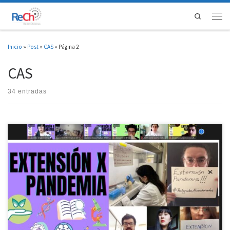
Saltar al contenido
Search
Men
Inicio
»
Post
»
CAS
»
Página 2
CAS
34 entradas
La Asociación Nacional de Investigadores en Postgrado (ANIP), Redes Chilenas de
Investigación (ReCh) y el Consejo de Estudiantes e Investigadores de Postgrado de
Chile (CEIP) comunican a las y los investigadores de posgrado en Chile y en el
extranjero que después de la serie de gestiones realizadas por estas organizaciones
[…]