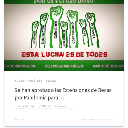
Luego de más de un año de asambleas, reuniones, minutas, cartas al director,
comunicados de prensa y mucho trabajo de parte de las redes, becarias y becarios, al
fin tenemos humo blanco!!!
Se han aprobado las #ExtensionesBecas por Pandemia
para Doctorado de #BecasChile
Información importante
Extensiones serán
por máximo 6 […]
ACCIÓN POLÍTICA
BECAS
Se han aprobado las Extensiones de Becas
por Pandemia para …
BecasChile
COVID
Extension
por
CAS
Publicada
marzo 16, 2021