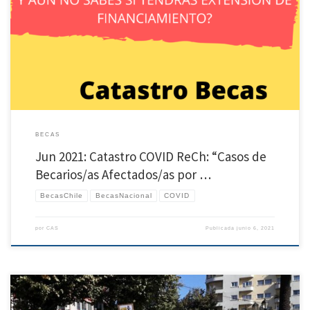
En conjunto con el grupo de #BecariesAbandonades hemos actualizado el catastro
para poder recolectar los casos de Becarios/as Chile afectados por pandemia COVID-
19 que terminan su beca después del 30 de Junio de 2021. Ante la urgente necesidad de
conocer la situación de becarios/as e investigadores/as afectados/as por la […]
BECAS
Jun 2021: Catastro COVID ReCh: “Casos de
Becarios/as Afectados/as por …
BecasChile
BecasNacional
COVID
por
CAS
Publicada
junio 6, 2021