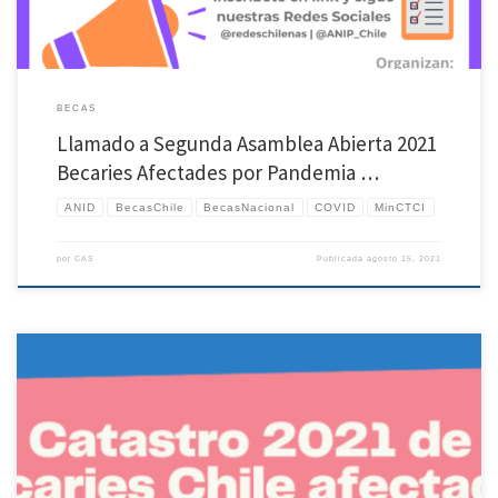
BECAS
Llamado a Segunda Asamblea Abierta 2021
Becaries Afectades por Pandemia …
ANID
BecasChile
BecasNacional
COVID
MinCTCI
por
CAS
Publicada
agosto 15, 2021
Les presentamos 2 infografías y el informe del Catastro 2021 de becaries Chile
afectades por Pandemia COVID-19. Este catastro fue conducido por la Coordinadora
de Becaries Abandonades por Pandemia y la Comisión Becas ReCh hasta el 30 de