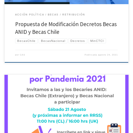
ACCIÓN POLÍTICA
BECAS
RETRIBUCIÓN
Propuesta de Modificación Decretos Becas
ANID y Becas Chile
BecasChile
BecasNacional
Decretos
MinCTCI
por
CAS
Publicada
agosto 24, 2021
Esperando se encuentren todas y todos bien, les queremos invitar a la Segunda
asamblea de becari@s afectad@s por pandemia. Hacemos llamado a Becaries Chile
(Extranjero) y Becas Nacional ANID que se han visto afectades por la Pandemia a
asistir a esta segunda asamblea y unirse al trabajo mancomunado del grupo […]