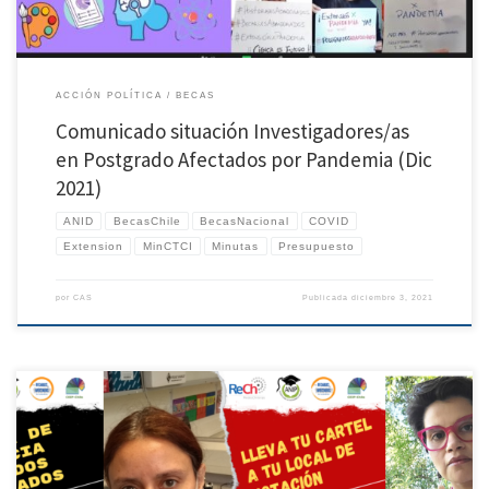
ACCIÓN POLÍTICA
BECAS
Comunicado situación Investigadores/as
en Postgrado Afectados por Pandemia (Dic
2021)
ANID
BecasChile
BecasNacional
COVID
Extension
MinCTCI
Minutas
Presupuesto
por
CAS
Publicada
diciembre 3, 2021
Se vienen varias actividades más próximas, para contar con su presencia y