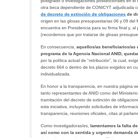
postgrado o investigaciones postdoctorales en el
otra beca dependiente de CONICYT adjudicada co
de decreto de extinción de obligaciones
de di
origen en las glosas presupuestarias 06 y 09 del 
encuentra en Presidencia para su firma final y, al
(recordemos que por tratarse de glosas presupue
En consecuencia,
aquellos/as beneficiarios/as
programa de la Agencia Nacional ANID, queda
por la política actual de “retribución”, la cual, ex
decreto 664 o dentro de los plazos exigidos en c
individualizada.
En honor a la transparencia, en nuestra página 
tanto representantes de ANID como del Ministeri
tramitación del decreto de extinción de obligac
esta iniciativa, incluyendo solicitudes de informa
transparencia, reuniones oficiales, citas al parlam
Como investigadoras/es,
lamentamos la falta de
así como con la sentida y urgente demanda de