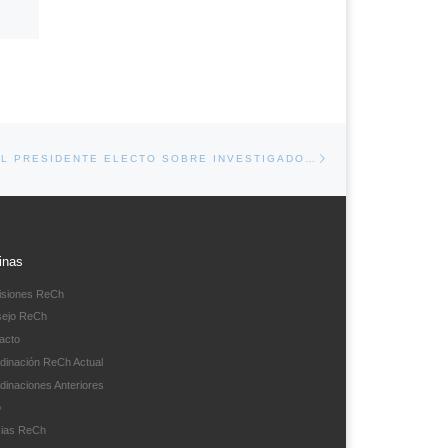
Entrada siguiente
DAS
CARTA ABIERTA AL PRESIDENTE ELECTO SOBRE INVESTIGADORAS/ES DE POSTGRADO AFECTADAS POR PANDEMIA COVID-19
inas
siones ReCh
ejo ReCh
acto
dinación ReCh Actual
dinaciones Anteriores
o
cias ReCh