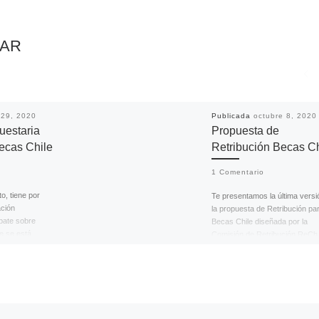
SAR
 29, 2020
Publicada
octubre 8, 2020
uestaria
Propuesta de
ecas Chile
Retribución Becas Ch
1 Comentario
o, tiene por
Te presentamos la última versi
ación
la propuesta de Retribución pa
ebate sobre
Becas Chile diseñada por la
e se está
Comisión de Retribución ReCh.
 […]
directo […]