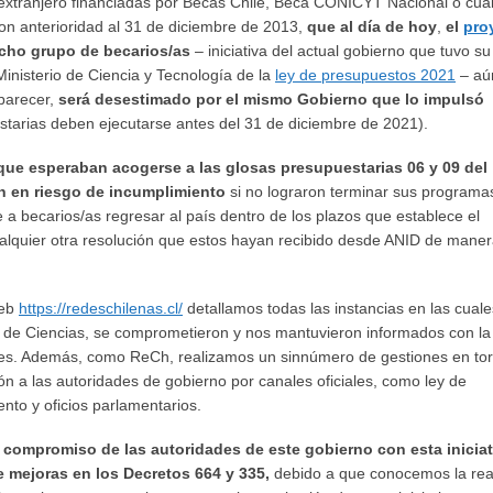
 extranjero financiadas por Becas Chile, Beca CONICYT Nacional o cua
n anterioridad al 31 de diciembre de 2013,
que al día de hoy
,
el
pro
cho grupo de becarios/as
– iniciativa del actual gobierno que tuvo su
Ministerio de Ciencia y Tecnología de la
ley de presupuestos 2021
– aú
 parecer,
será desestimado por el mismo Gobierno
que lo impulsó
starias deben ejecutarse antes del 31 de diciembre de 2021).
 que esperaban acogerse a las glosas presupuestarias 06 y 09 del
n en riesgo de incumplimiento
si no lograron terminar sus programa
ige a becarios/as regresar al país dentro de los plazos que establece el
ualquier otra resolución que estos hayan recibido desde ANID de mane
web
https://redeschilenas.cl/
detallamos todas las instancias en las cuale
o de Ciencias, se comprometieron y nos mantuvieron informados con la
iones. Además, como ReCh, realizamos un sinnúmero de gestiones en to
ción a las autoridades de gobierno por canales oficiales, como ley de
ento y oficios parlamentarios.
 compromiso de las autoridades de este gobierno con esta iniciat
 mejoras en los Decretos 664 y 335,
debido a que conocemos la rea