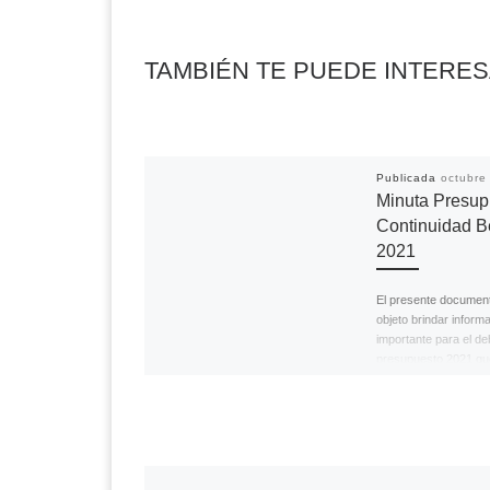
TAMBIÉN TE PUEDE INTERE
Publicada
octubre
Minuta Presup
Continuidad B
2021
El presente document
objeto brindar inform
importante para el d
presupuesto 2021 qu
dando en la Comisión