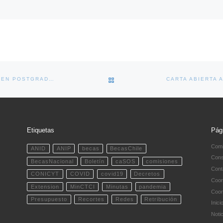
VOLVER A LA LISTA DE ENTRA
COMUNICADO SITUACIÓN INVESTIGADORES/AS EN POSTGRADO AFECTADOS POR PANDEMIA (DIC 2021)
Etiquetas
Pág
Comi
ANID
ANIP
becas
BecasChile
Cons
BecasNacional
Boletín
caSOS
comisiones
Cont
CONICYT
COVID
covid19
Decretos
Coor
Extension
MinCTCI
Minutas
pandemia
Coor
Presupuesto
Recortes
Redes
Retribución
Inici
Noti