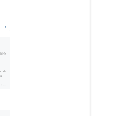
Publicada
diciembre 7, 2020
Extensión Becas para
ile
Becarios/as Chile
afectados por Pandemia
ha sido incorporada en
Ley de Presupuesto
ón de
ra
2021
 Link
Los pasados octubre y noviembre
2020 estuvieron marcados por la
discusión de la Ley de Presupuesto
2021, especialmente en la partida 30
[…]