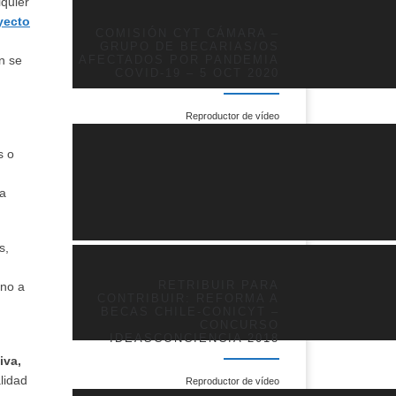
lquier
yecto
COMISIÓN CYT CÁMARA –
GRUPO DE BECARIAS/OS
n se
AFECTADOS POR PANDEMIA
COVID-19 – 5 OCT 2020
Reproductor de vídeo
s o
ra
s,
rno a
RETRIBUIR PARA
CONTRIBUIR: REFORMA A
BECAS CHILE-CONICYT –
CONCURSO
IDEASCONCIENCIA 2018
iva,
lidad
Reproductor de vídeo