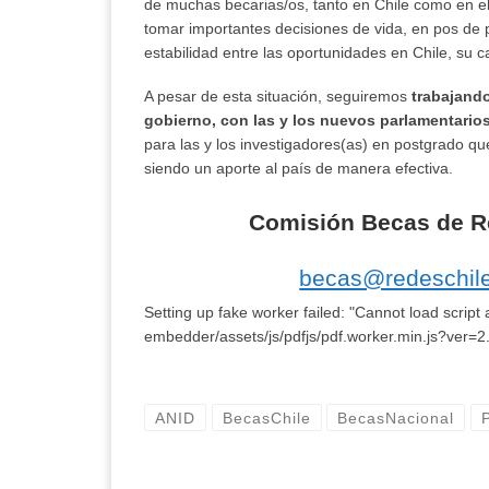
de muchas becarias/os, tanto en Chile como en el 
tomar importantes decisiones de vida, en pos de p
estabilidad entre las oportunidades en Chile, su ca
A pesar de esta situación, seguiremos
trabajando
gobierno, con las y los nuevos parlamentario
para las y los investigadores(as) en postgrado que
siendo un aporte al país de manera efectiva.
Comisión Becas de Re
becas@redeschile
Setting up fake worker failed: "Cannot load script 
embedder/assets/js/pdfjs/pdf.worker.min.js?ver=2
ANID
BecasChile
BecasNacional