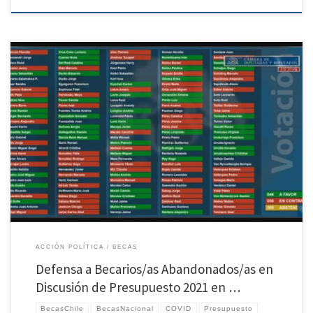
Los diputados Jaime Tohá y Tomás Hirsh defendieron en sala de la Cámara de
Diputados a #BecariosAbandonados por el Estado a causa de la Pandemia Covid-19,
durante la Discusión de Presupuesto del Ministerio de Ciencia, Tecnología,
Conocimiento e Innovación. Jaime Tohá – min 5:22:00 – Defensa acérrima a
#BecariosAbandonados/as, menciona […]
ACCIÓN POLÍTICA
BECAS
Defensa a Becarios/as Abandonados/as en
Discusión de Presupuesto 2021 en …
BecasChile
BecasNacional
COVID
Presupuesto