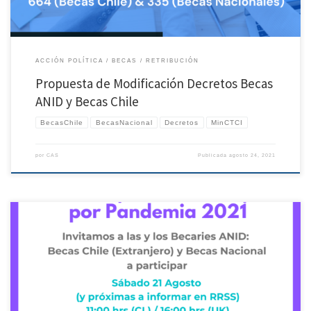
ACCIÓN POLÍTICA
BECAS
RETRIBUCIÓN
Propuesta de Modificación Decretos Becas
ANID y Becas Chile
BecasChile
BecasNacional
Decretos
MinCTCI
por
CAS
Publicada
agosto 24, 2021
Esperando se encuentren todas y todos bien, les queremos invitar a la Segunda
asamblea de becari@s afectad@s por pandemia. Hacemos llamado a Becaries Chile
(Extranjero) y Becas Nacional ANID que se han visto afectades por la Pandemia a
asistir a esta segunda asamblea y unirse al trabajo mancomunado del grupo […]