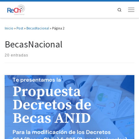
Saltar al contenido
Search
Men
Inicio
»
Post
»
BecasNacional
»
Página 2
BecasNacional
20 entradas
Les presentamos la propuesta de modificaciones de los decretos que regulan las becas
de estudios de postgrado nacionales (D 335) e Internacionales (D664). Estas
propuestas fueron redactadas por 9 organizaciones de investigadoras/es: la
Asociación Nacional de Investigadores en Postgrado (ANIP), el Consejo de Estudiantes
Investigadores de Postgrado (CEIP), la Asociación […]