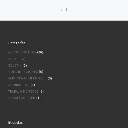
1
2
Categorías
ACCIÓN POLÍTICA
(20)
BECAS
(30)
BOLETÍN
(1)
COMUNICACIONES
(6)
PARTICIPACIÓN EN RECH
(5)
RETRIBUCIÓN
(11)
TRABAJO DE REDES
(7)
UNCATEGORIZED
(1)
Etiquetas