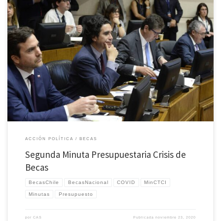
Por medio del presente documento, se quiere entregar sugerencias para las últimas
instancias del debate de presupuesto 2021 que se está realizando en el Senado del
Congreso Nacional, sobre: a) la situación de becarios y becarias de la Agencia Nacional
de Investigación y Desarrollo (ANID), distribuidos tanto en Chile como […]
ACCIÓN POLÍTICA
BECAS
Segunda Minuta Presupuestaria Crisis de
Becas
BecasChile
BecasNacional
COVID
MinCTCI
Minutas
Presupuesto
por
CAS
Publicada
noviembre 23, 2020