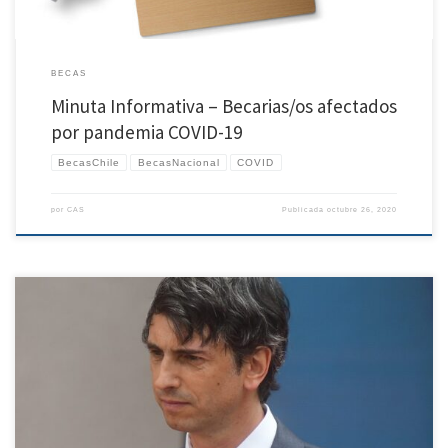
BECAS
Minuta Informativa – Becarias/os afectados
por pandemia COVID-19
BecasChile
BecasNacional
COVID
por
CAS
Publicada
octubre 26, 2020
Representantes de Redes Chilenas de Investigación (ReCh) y sus orgánicas adscritas,
Asociación Nacional de Investigadores en Postgrado (ANIP), Asociación Red de
Investigadoras (RedI) y Asociación de Investigadores de Artes y Humanidades (AyH),
más el movimiento Ciencia Contra el Recorte, se han reunido con el ministro Andrés
Couve, cabeza de la […]