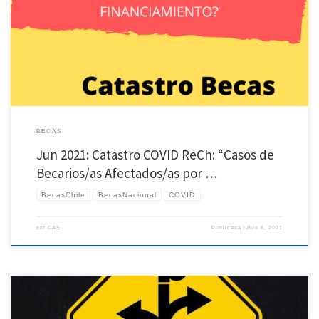
para poder recolectar los casos de Becarios/as Chile afectados por pandemia COVID-
19 que terminan su beca después del 30 de Junio de 2021. Ante la urgente necesidad de
conocer la situación de becarios/as e investigadores/as afectados/as por la […]
BECAS
Jun 2021: Catastro COVID ReCh: “Casos de
Becarios/as Afectados/as por …
BecasChile
BecasNacional
COVID
por
CAS
Publicada
junio 6, 2021