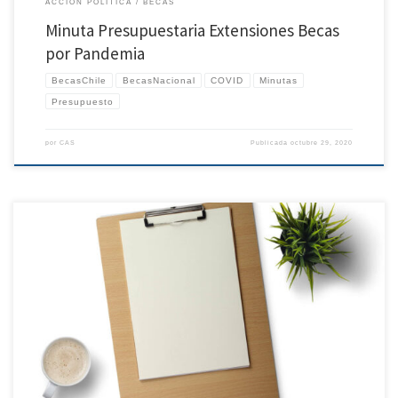
ACCIÓN POLÍTICA
BECAS
Minuta Presupuestaria Extensiones Becas
por Pandemia
BecasChile
BecasNacional
COVID
Minutas
Presupuesto
por
CAS
Publicada
octubre 29, 2020
A través de esta minuta informativa, la Comisión Becas de Redes Chilenas de
Investigación (ReCh) quiere informar y solicitar su apoyo ante la situación que
atraviesan cientos de becarias y becarios chilenos afectados por la pandemia COVID-
19 en el extranjero y en territorio nacional. Última actualización: 27 de Octubre de […]