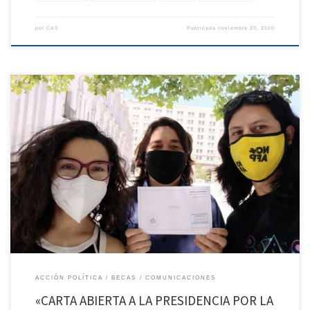
por
CAS
Publicada
noviembre 20, 2020
Sr. Sebastián Piñera EcheñiquePresidente de la República de ChilePresente
Distribución:Sr. Ignacio Briones Rojas – Ministro de Hacienda.Sr. Andrés Couve Correa
– Ministro de Ciencia, Tecnología, Conocimiento e Innovación.Sr. Cristián Monckeberg
Bruner – Ministro Secretario General de la Presidencia. Su Excelencia Sr. Presidente,
Durante agosto de 2018 se materializó la creación […]
ACCIÓN POLÍTICA
BECAS
COMUNICACIONES
«CARTA ABIERTA A LA PRESIDENCIA POR LA