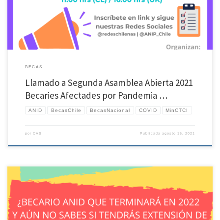
BECAS
Llamado a Segunda Asamblea Abierta 2021
Becaries Afectades por Pandemia …
ANID
BecasChile
BecasNacional
COVID
MinCTCI
por
CAS
Publicada
agosto 15, 2021
En conjunto con el grupo de #BecariesAbandonades hemos actualizado el catastro