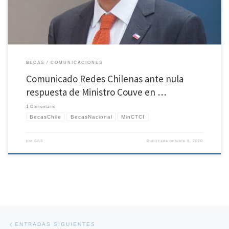
BECAS
COMUNICACIONES
Comunicado Redes Chilenas ante nula
respuesta de Ministro Couve en …
1 Comentario
BecasChile
BecasNacional
MinCTCI
por
CAS
Publicada
octubre 8, 2020
Navegación de entradas
Entradas siguientes
ENTRADAS SIGUIENTES