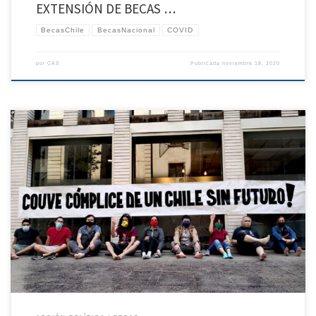
EXTENSIÓN DE BECAS …
BecasChile
BecasNacional
COVID
por
CAS
Publicada
noviembre 18, 2020
Por medio del presente documento, se quiere facilitar información importante para el
debate de presupuesto 2021 que se está realizando en la Comisión Mixta de
Presupuesto del Congreso Nacional, sobre la situación de becarios y becarias de la
Agencia Nacional de Investigación y Desarrollo (ANID), distribuidos tanto en Chile
como […]