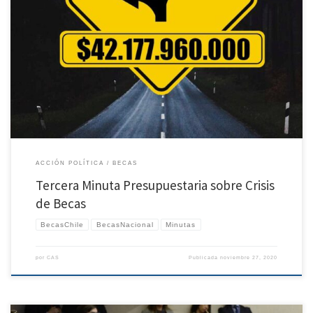
Por medio del presente documento, Redes Chilenas de Investigadores (ReCh) e
Investigadores por la Democratización en el Acceso a la Especialización (IDEA Chile),
entregan sugerencias para las últimas instancias del debate de la ley de
presupuestos del sector público del año 2021 que se está discutiendo en la Comisión
Mixta […]
ACCIÓN POLÍTICA
BECAS
Tercera Minuta Presupuestaria sobre Crisis
de Becas
BecasChile
BecasNacional
Minutas
por
CAS
Publicada
noviembre 27, 2020