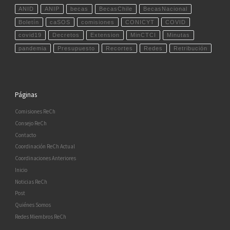
ANID
ANIP
becas
BecasChile
BecasNacional
Boletín
caSOS
comisiones
CONICYT
COVID
covid19
Decretos
Extension
MinCTCI
Minutas
pandemia
Presupuesto
Recortes
Redes
Retribución
Páginas
Comisiones ReCh
Consejo ReCh
Contacto
Coordinación ReCh Actual
Coordinaciones Anteriores
Inicio
Noticias ReCh
Post
Quiénes Somos
Redes Miembros ReCh